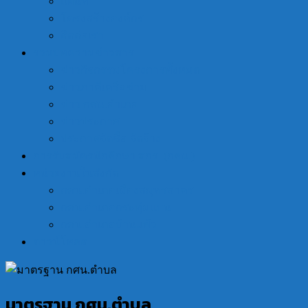
แผนที่
โครงสร้างองค์กร
ติดต่อเรา
รวมบทความข่าวสาร
ข่าวกิจกรรมโครงการทั้งหมด
ข่าวภาคีเครือข่าย
ข่าว กศน.อำเภอ
ข่าวประกาศ
ประกาศจัดซื้อ จัดจ้าง
การรับสมัครนักศึกษา สกร. (กศน.)
หน่วยงานในสังกัด
กศน.อำเภอเมืองสมุทรสาคร
กศน.อำเภอกระทุ่มแบน
กศน.อำเภอบ้านแพ้ว
ดาวน์โหลด
มาตรฐาน กศน.ตำบล