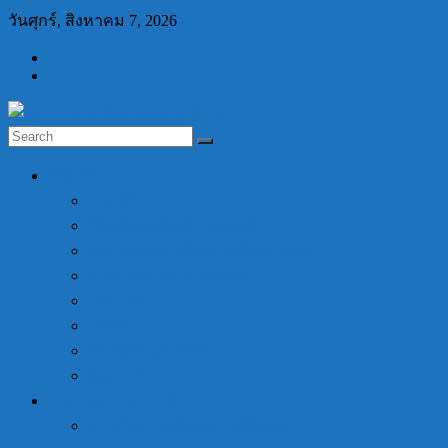
Skip
วันศุกร์, สิงหาคม 7, 2026
to
content
สกร.ประจำ
เกี่ยวกับเรา
จังหวัด
ประวัติ
สมุทรสาคร
วิสัยทัศน์ พันธกิจ กลยุทธ์
พรบ.กรมส่งเสริมการเรียนรู้ 2566
สกร.ประจำ
4 มีนาคม สถาปนา กศน.
จังหวัด
บุคลากร
สมุทรสาคร
แผนที่
โครงสร้างองค์กร
ติดต่อเรา
รวมบทความข่าวสาร
ข่าวกิจกรรมโครงการทั้งหมด