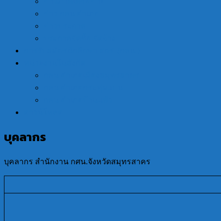
ข่าวภาคีเครือข่าย
ข่าว กศน.อำเภอ
ข่าวประกาศ
ประกาศจัดซื้อ จัดจ้าง
การรับสมัครนักศึกษา สกร. (กศน.)
หน่วยงานในสังกัด
กศน.อำเภอเมืองสมุทรสาคร
กศน.อำเภอกระทุ่มแบน
กศน.อำเภอบ้านแพ้ว
ดาวน์โหลด
บุคลากร
บุคลากร สำนักงาน กศน.จังหวัดสมุทรสาคร