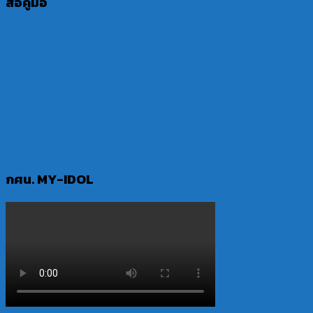
สื่อคู่มือ
กศน. MY-IDOL