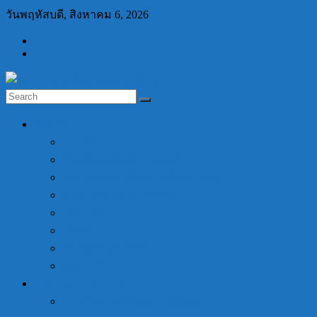
Skip
วันพฤหัสบดี, สิงหาคม 6, 2026
to
content
สกร.ประจำ
เกี่ยวกับเรา
จังหวัด
ประวัติ
สมุทรสาคร
วิสัยทัศน์ พันธกิจ กลยุทธ์
พรบ.กรมส่งเสริมการเรียนรู้ 2566
สกร.ประจำ
4 มีนาคม สถาปนา กศน.
จังหวัด
บุคลากร
สมุทรสาคร
แผนที่
โครงสร้างองค์กร
ติดต่อเรา
รวมบทความข่าวสาร
ข่าวกิจกรรมโครงการทั้งหมด