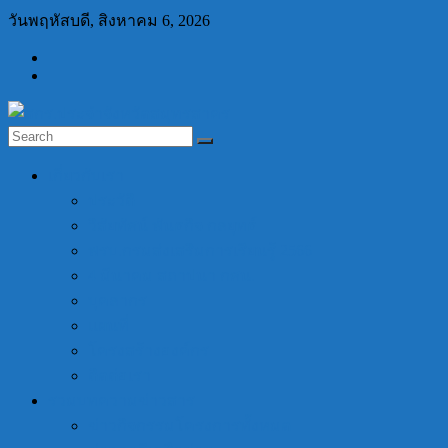
Skip
วันพฤหัสบดี, สิงหาคม 6, 2026
to
content
สกร.ประจำ
เกี่ยวกับเรา
จังหวัด
ประวัติ
สมุทรสาคร
วิสัยทัศน์ พันธกิจ กลยุทธ์
พรบ.กรมส่งเสริมการเรียนรู้ 2566
สกร.ประจำ
4 มีนาคม สถาปนา กศน.
จังหวัด
บุคลากร
สมุทรสาคร
แผนที่
โครงสร้างองค์กร
ติดต่อเรา
รวมบทความข่าวสาร
ข่าวกิจกรรมโครงการทั้งหมด