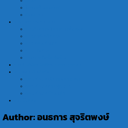
แผนที่
โครงสร้างองค์กร
ติดต่อเรา
รวมบทความข่าวสาร
ข่าวกิจกรรมโครงการทั้งหมด
ข่าวภาคีเครือข่าย
ข่าว กศน.อำเภอ
ข่าวประกาศ
ประกาศจัดซื้อ จัดจ้าง
การรับสมัครนักศึกษา สกร. (กศน.)
หน่วยงานในสังกัด
กศน.อำเภอเมืองสมุทรสาคร
กศน.อำเภอกระทุ่มแบน
กศน.อำเภอบ้านแพ้ว
ดาวน์โหลด
Author:
อนธการ สุจริตพงษ์