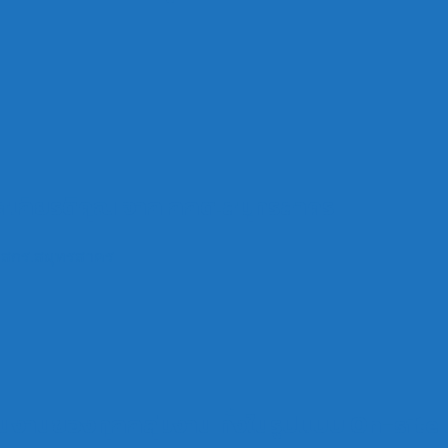
าศเกียรติคุณ จาก กกต.สมุทรสาคร
สกร.สมุทรสาคร
นงานของทุกกลุ่มงาน ทั้งในรูปแบบ On-site