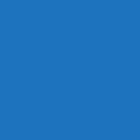
/2569 การจ้างก่อสร้างปรับปรุงห้องสมุด
คาอิเล็กทรอนิกส์ (e-bidding)